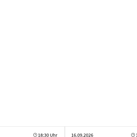
rmusik aus drei Jahrhunderten
Masterabschlusskonzert Kompositi
18:30 Uhr
16.09.2026