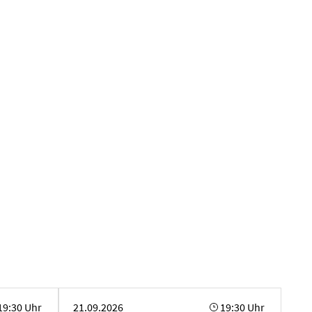
on - Runzhi Zhong
Masterabschlusskonzert Komposition - Di Zhao
19:30 Uhr
21.09.2026
19:30 Uhr