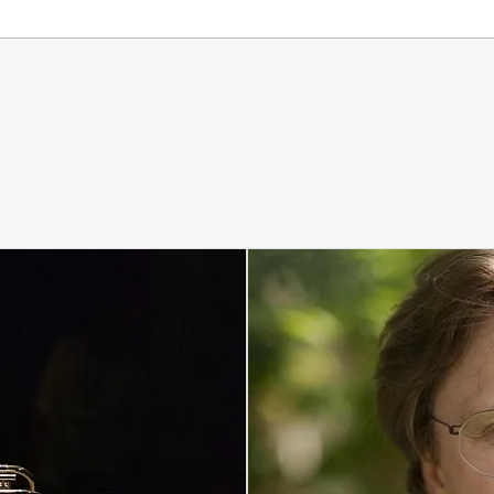
Genre
Alte Musik
Big Band
Kammermusik
Kinderkonzert
Konzertexamen
Liederabend
Pop
Ringvorlesung
Tanz
Weltmusik
Meis