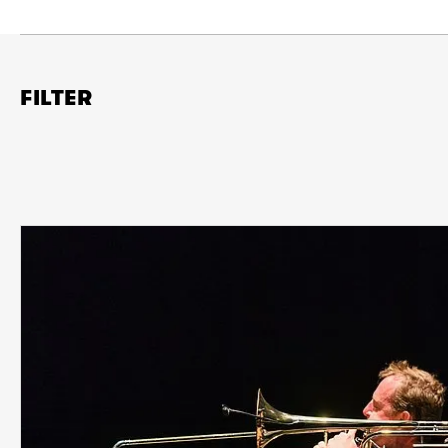
FILTER
Ort
Köln
Wuppertal
Aachen
Zeitraum
von
bis