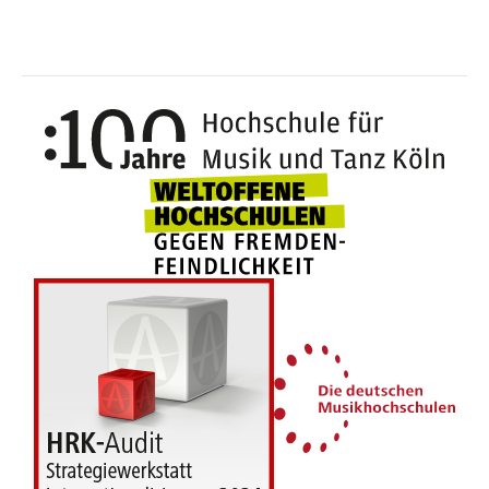
100 J
Weltoffene Hochsc
Die 