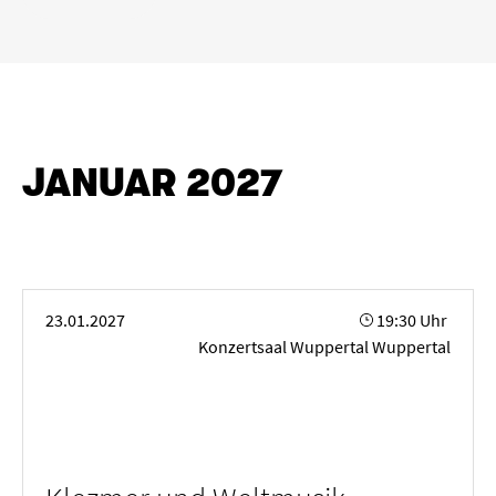
Köln
Wuppertal
Aachen
Zeitraum
JANUAR 2027
von
bis
LÖSCHEN
ANWENDEN
Klezmer und Weltmusik
23.01.2027
19:30 Uhr
Konzertsaal Wuppertal Wuppertal
Genre
Alte Musik
Big Band
Bläserkammermusik
Chorkonzert
Festival
Jazz
Kammermusik