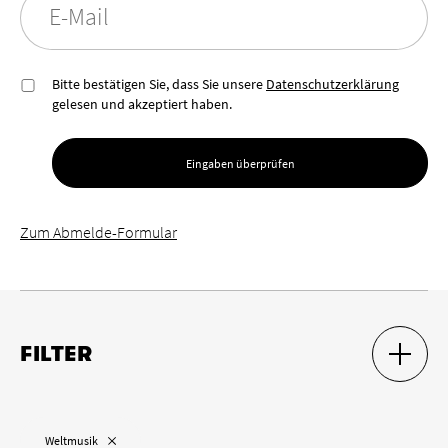
E-Mail
Bitte bestätigen Sie, dass Sie unsere
Datenschutzerklärung
gelesen und akzeptiert haben.
Eingaben überprüfen
Zum Abmelde-Formular
FILTER
SUCH-F
SUCH-F
Ort
„
“ entfernen
Weltmusik