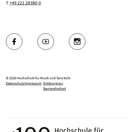
T
+49 221 28380-0
FACEBOOK
YOUTUBE
INSTAGRAM
© 2026 Hochschule für Musik und Tanz Köln
Datenschutz
Impressum
Erklärung zur
Barrierefreiheit
100 J