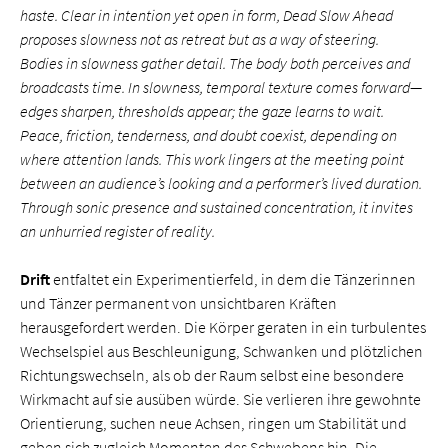
haste. Clear in intention yet open in form, Dead Slow Ahead
proposes slowness not as retreat but as a way of steering.
Bodies in slowness gather detail. The body both perceives and
broadcasts time. In slowness, temporal texture comes forward—
edges sharpen, thresholds appear; the gaze learns to wait.
Peace, friction, tenderness, and doubt coexist, depending on
where attention lands. This work lingers at the meeting point
between an audience’s looking and a performer’s lived duration.
Through sonic presence and sustained concentration, it invites
an unhurried register of reality.
Drift
entfaltet ein Experimentierfeld, in dem die Tänzerinnen
und Tänzer permanent von unsichtbaren Kräften
herausgefordert werden. Die Körper geraten in ein turbulentes
Wechselspiel aus Beschleunigung, Schwanken und plötzlichen
Richtungswechseln, als ob der Raum selbst eine besondere
Wirkmacht auf sie ausüben würde. Sie verlieren ihre gewohnte
Orientierung, suchen neue Achsen, ringen um Stabilität und
geben sich zugleich Momenten des Schwebens hin. Die