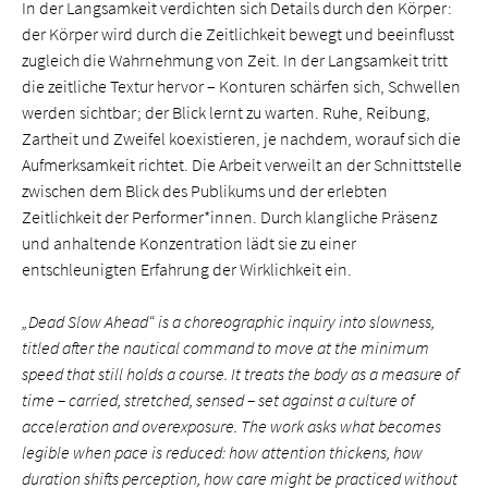
In der Langsamkeit verdichten sich Details durch den Körper:
der Körper wird durch die Zeitlichkeit bewegt und beeinflusst
zugleich die Wahrnehmung von Zeit. In der Langsamkeit tritt
die zeitliche Textur hervor – Konturen schärfen sich, Schwellen
werden sichtbar; der Blick lernt zu warten. Ruhe, Reibung,
Zartheit und Zweifel koexistieren, je nachdem, worauf sich die
Aufmerksamkeit richtet. Die Arbeit verweilt an der Schnittstelle
zwischen dem Blick des Publikums und der erlebten
Zeitlichkeit der Performer*innen. Durch klangliche Präsenz
und anhaltende Konzentration lädt sie zu einer
entschleunigten Erfahrung der Wirklichkeit ein.
„
Dead Slow Ahead“ is a choreographic inquiry into slowness,
titled after the nautical command to move at the minimum
speed that still holds a course. It treats the body as a measure of
time – carried, stretched, sensed – set against a culture of
acceleration and overexposure. The work asks what becomes
legible when pace is reduced: how attention thickens, how
duration shifts perception, how care might be practiced without