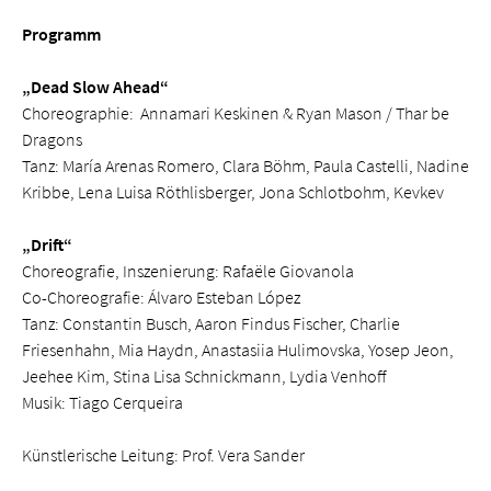
Programm
„Dead Slow Ahead“
Choreographie: Annamari Keskinen & Ryan Mason / Thar be
Dragons
Tanz: María Arenas Romero, Clara Böhm, Paula Castelli, Nadine
Kribbe, Lena Luisa Röthlisberger, Jona Schlotbohm, Kevkev
„Drift“
Choreografie, Inszenierung: Rafaële Giovanola
Co-Choreografie: Álvaro Esteban López
Tanz: Constantin Busch, Aaron Findus Fischer, Charlie
Friesenhahn, Mia Haydn, Anastasiia Hulimovska, Yosep Jeon,
Jeehee Kim, Stina Lisa Schnickmann, Lydia Venhoff
Musik: Tiago Cerqueira
Künstlerische Leitung: Prof. Vera Sander