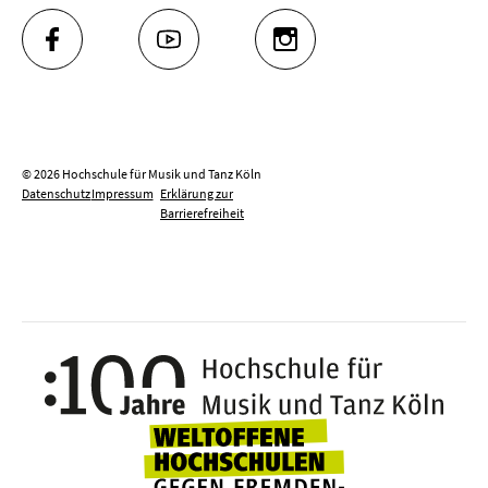
FACEBOOK
YOUTUBE
INSTAGRAM
© 2026 Hochschule für Musik und Tanz Köln
Datenschutz
Impressum
Erklärung zur
Barrierefreiheit
100 J
Weltoffene Hochsc