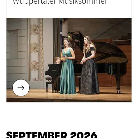
Wuppertaler Musiksommer
Kinderkonzert
Klassenabend
Kongress
Elektronische Musik
Konzertexamen
Liederabend
Musiktheater
Neue Musik
Orgelkonzert
Pop
Ringvorlesung
Sinfonie
Solo
Streicherkammermusik
Symposium
Tanz
Weltmusik
Meisterkurs
Semestereröffnung
Seminar
Komposition
Gesprächskonzert
Mittagskonzert
Klassenkonzert
Oper
SEPTEMBER 2026