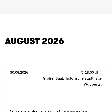
„
“ entfernen
Köln
Wuppertal
Aachen
Zeitraum
AUGUST 2026
von
bis
LÖSCHEN
ANWENDEN
Wuppertaler Musiksommer
30.08.2026
18:00 Uhr
Großer Saal, Historische Stadthalle
Genre
Wuppertal
Alte Musik
Big Band
Bläserkammermusik
Chorkonzert
Festival
Jazz
Kammermusik