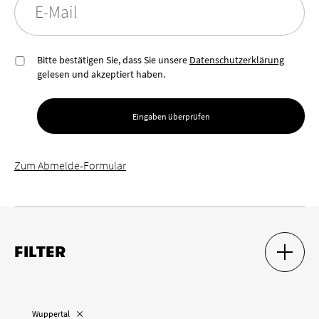
E-Mail
Bitte bestätigen Sie, dass Sie unsere
Datenschutzerklärung
gelesen und akzeptiert haben.
Eingaben überprüfen
Zum Abmelde-Formular
FILTER
SUCH-F
SUCH-F
Ort
„
“ entfernen
Wuppertal