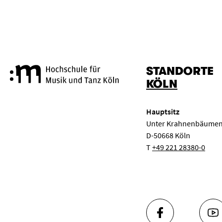
LÖSCHEN
ANWENDEN
STANDORTE
Hochschule für Musik und Tanz
KÖLN
Hauptsitz
Unter Krahnenbäumen
D-50668 Köln
T
+49 221 28380-0
FACEBOOK
YO