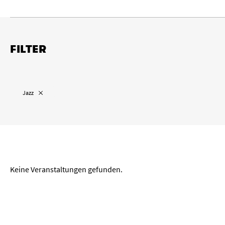
FILTER
Ort
„
“ entfernen
Jazz
Köln
Wuppertal
Aachen
Zeitraum
Keine Veranstaltungen gefunden.
von
bis