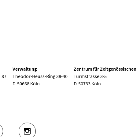
Gesprächskonzert
Mittagskon
 Köln
Verwaltung
Zentrum für Zeitgenössischen
 87
Theodor-Heuss-Ring 38-40
Turmstrasse 3-5
D-50668 Köln
D-50733 Köln
UTUBE
INSTAGRAM