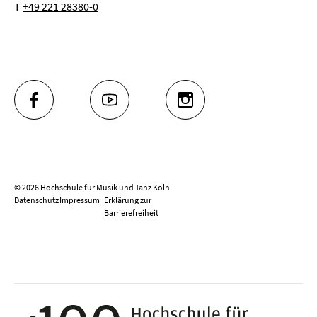
T
+49 221 28380-0
FACEBOOK
YOUTUBE
INSTAGRAM
© 2026 Hochschule für Musik und Tanz Köln
Datenschutz
Impressum
Erklärung zur
Barrierefreiheit
100 J