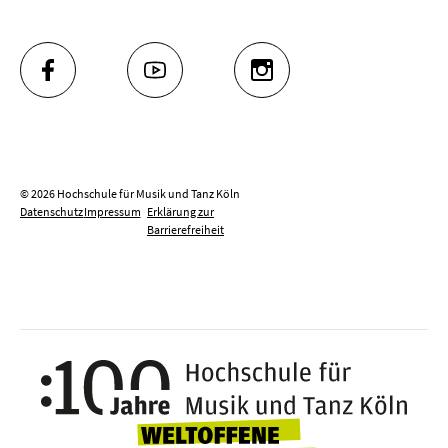
FACEBOOK
YOUTUBE
INSTAGRAM
© 2026 Hochschule für Musik und Tanz Köln
Datenschutz
Impressum
Erklärung zur
Barrierefreiheit
100 J
Weltoffene Hochsc