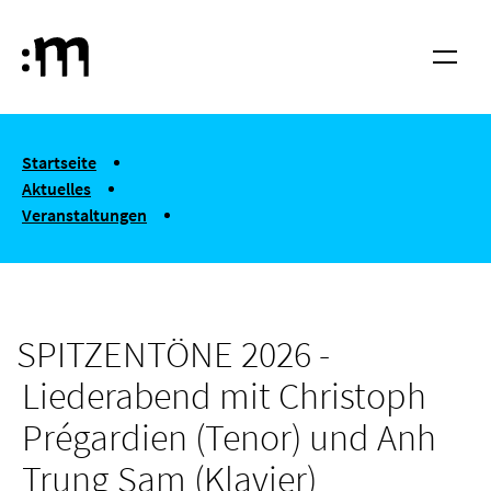
Springe zum Haupt-Inhalt
Hochschule für Musik und Tanz Köln
Menü
You are here:
Startseite
Aktuelles
Veranstaltungen
SPITZENTÖNE 2026 - Liederabend mit Christoph Prégardien (Te
SPITZENTÖNE 2026 -
Liederabend mit Christoph
Prégardien (Tenor) und Anh
Trung Sam (Klavier)