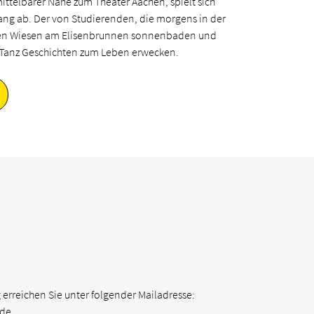
ittelbarer Nähe zum Theater Aachen, spielt sich
ang ab. Der von Studierenden, die morgens in der
den Wiesen am Elisenbrunnen sonnenbaden und
 Tanz Geschichten zum Leben erwecken.
g erreichen Sie unter folgender Mailadresse:
.de