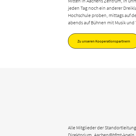
Mitten in Aachens Zentrum, in unm
jeden Tag noch ein anderer Dreikl
Hochschule proben, mittags auf 
abends auf Bühnen mit Musik und
Zu unseren Kooperationspartnern
Alle Mitglieder der Standortleitun
Direktorium_Aachen@hfmt-koeln