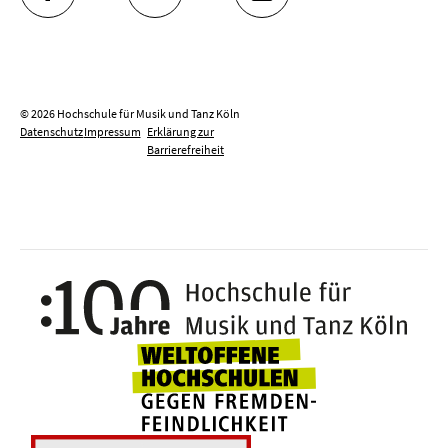
FACEBOOK
YOUTUBE
INSTAGRAM
© 2026 Hochschule für Musik und Tanz Köln
Datenschutz
Impressum
Erklärung zur
Barrierefreiheit
100 J
Weltoffene Hochsc