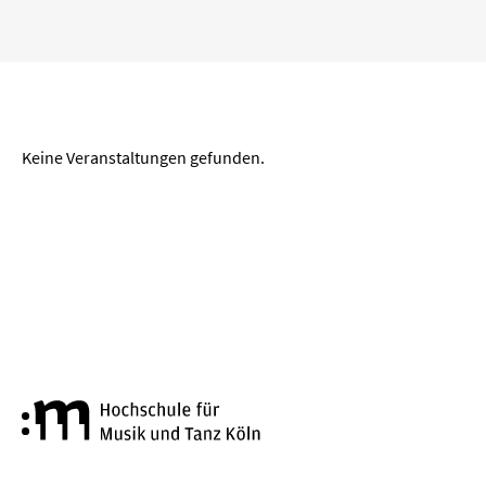
„
“ entfernen
Köln
Wuppertal
Aachen
Zeitraum
Keine Veranstaltungen gefunden.
von
bis
LÖSCHEN
ANWENDEN
Genre
Hochschule für Musik und Tanz
Alte Musik
Big Band
Bläserkammermusik
Chorkonzert
Festival
Jazz
Kammermusik