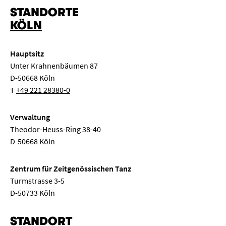
STANDORTE
Kinderkonzert
Klassenabend
Kongress
KÖLN
Elektronische Musik
Konzertexamen
Liederabend
Hauptsitz
Musiktheater
Neue Musik
Orgelkonzert
Unter Krahnenbäumen 87
D-50668 Köln
Pop
Ringvorlesung
Sinfonie
Solo
T
+49 221 28380-0
Streicherkammermusik
Symposium
Tanz
Verwaltung
Theodor-Heuss-Ring 38-40
„
“ entfernen
Weltmusik
Meisterkurs
Semestereröffnung
D-50668 Köln
Seminar
Komposition
Gesprächskonzert
Zentrum für Zeitgenössischen Tanz
Turmstrasse 3-5
Mittagskonzert
Klassenkonzert
Oper
D-50733 Köln
STANDORT