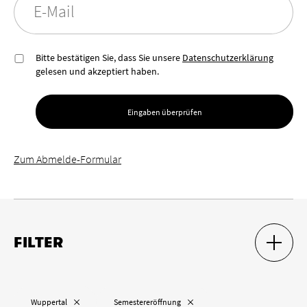
E-Mail
Bitte bestätigen Sie, dass Sie unsere
Datenschutzerklärung
gelesen und akzeptiert haben.
Eingaben überprüfen
Zum Abmelde-Formular
FILTER
SUCH-F
SUCH-F
Ort
„
“ entfernen
„
“ entfernen
Wuppertal
Semestereröffnung