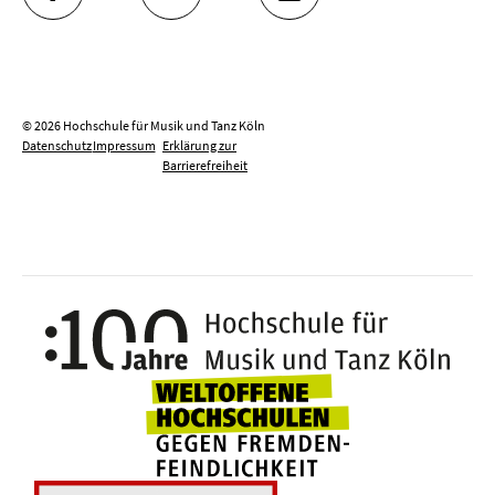
FACEBOOK
YOUTUBE
INSTAGRAM
© 2026 Hochschule für Musik und Tanz Köln
Datenschutz
Impressum
Erklärung zur
Barrierefreiheit
100 J
Weltoffene Hochsc