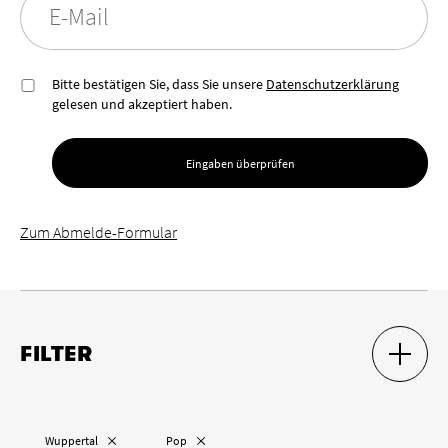
E-Mail
Bitte bestätigen Sie, dass Sie unsere
Datenschutzerklärung
gelesen und akzeptiert haben.
Eingaben überprüfen
Zum Abmelde-Formular
FILTER
SUCH-F
SUCH-F
Ort
„
“ entfernen
„
“ entfernen
Wuppertal
Pop