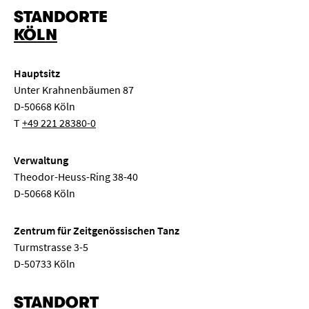
STANDORTE
Kinderkonzert
Klassenabend
Kongress
KÖLN
Elektronische Musik
Konzertexamen
Liederabend
Hauptsitz
Musiktheater
Neue Musik
Orgelkonzert
Unter Krahnenbäumen 87
D-50668 Köln
„
“ entfernen
Pop
Ringvorlesung
Sinfonie
Solo
T
+49 221 28380-0
Streicherkammermusik
Symposium
Tanz
Verwaltung
Theodor-Heuss-Ring 38-40
Weltmusik
Meisterkurs
Semestereröffnung
D-50668 Köln
Seminar
Komposition
Gesprächskonzert
Zentrum für Zeitgenössischen Tanz
Turmstrasse 3-5
Mittagskonzert
Klassenkonzert
Oper
D-50733 Köln
STANDORT