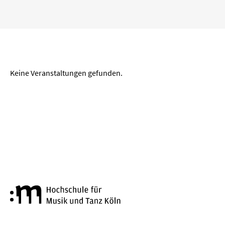
„
“ entfernen
Köln
Wuppertal
Aachen
Zeitraum
Keine Veranstaltungen gefunden.
von
bis
LÖSCHEN
ANWENDEN
Genre
Hochschule für Musik und Tanz
Alte Musik
Big Band
Bläserkammermusik
Chorkonzert
Festival
Jazz
Kammermusik