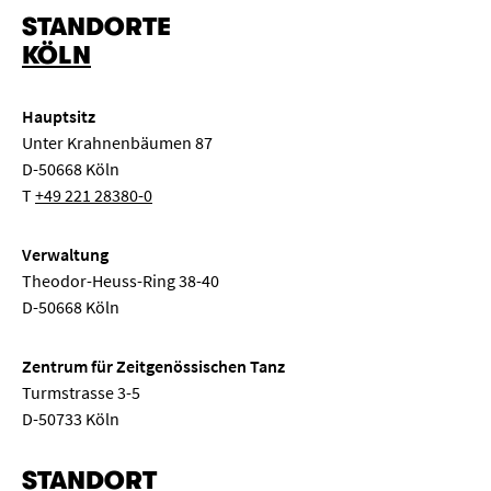
STANDORTE
Kinderkonzert
Klassenabend
Kongress
KÖLN
Elektronische Musik
Konzertexamen
Liederabend
Hauptsitz
Musiktheater
Neue Musik
Orgelkonzert
Unter Krahnenbäumen 87
D-50668 Köln
Pop
Ringvorlesung
Sinfonie
Solo
T
+49 221 28380-0
Streicherkammermusik
Symposium
Tanz
Verwaltung
Theodor-Heuss-Ring 38-40
„
“ entfernen
Weltmusik
Meisterkurs
Semestereröffnung
D-50668 Köln
Seminar
Komposition
Gesprächskonzert
Zentrum für Zeitgenössischen Tanz
Turmstrasse 3-5
Mittagskonzert
Klassenkonzert
Oper
D-50733 Köln
STANDORT