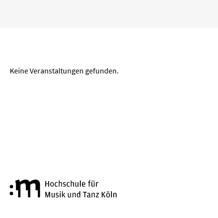
„
“ entfernen
Köln
Wuppertal
Aachen
Zeitraum
Keine Veranstaltungen gefunden.
von
bis
LÖSCHEN
ANWENDEN
Genre
Hochschule für Musik und Tanz
Alte Musik
Big Band
Bläserkammermusik
Chorkonzert
Festival
Jazz
Kammermusik