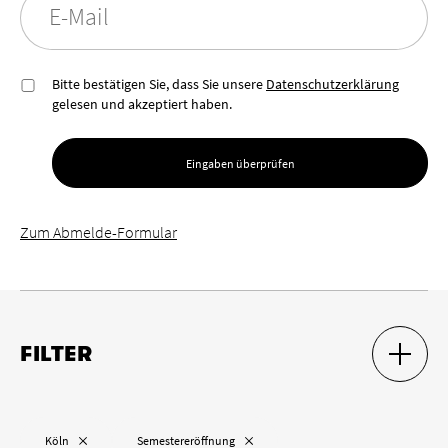
E-Mail
Bitte bestätigen Sie, dass Sie unsere
Datenschutzerklärung
gelesen und akzeptiert haben.
Eingaben überprüfen
Zum Abmelde-Formular
FILTER
SUCH-F
SUCH-F
Ort
„
“ entfernen
„
“ entfernen
Köln
Semestereröffnung