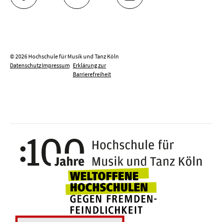
FACEBOOK
YOUTUBE
INSTAGRAM
© 2026 Hochschule für Musik und Tanz Köln
Datenschutz
Impressum
Erklärung zur
Barrierefreiheit
100 J
Weltoffene Hochsc