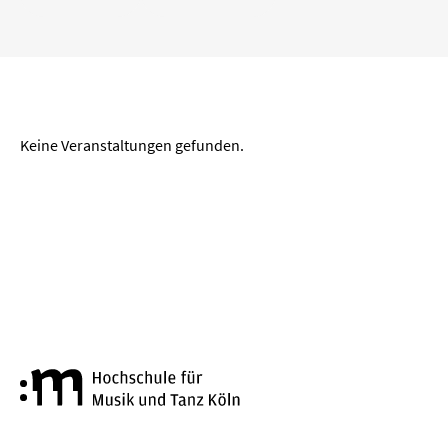
„
“ entfernen
Köln
Wuppertal
Aachen
Zeitraum
Keine Veranstaltungen gefunden.
von
bis
LÖSCHEN
ANWENDEN
Genre
Hochschule für Musik und Tanz
Alte Musik
Big Band
Bläserkammermusik
Chorkonzert
Festival
Jazz
Kammermusik