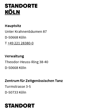
STANDORTE
Kinderkonzert
Klassenabend
Kongress
KÖLN
Elektronische Musik
Konzertexamen
Liederabend
Hauptsitz
Musiktheater
Neue Musik
Orgelkonzert
Unter Krahnenbäumen 87
D-50668 Köln
Pop
Ringvorlesung
Sinfonie
Solo
T
+49 221 28380-0
Streicherkammermusik
Symposium
Tanz
Verwaltung
Theodor-Heuss-Ring 38-40
Weltmusik
Meisterkurs
Semestereröffnung
D-50668 Köln
„
“ entfernen
Seminar
Komposition
Gesprächskonzert
Zentrum für Zeitgenössischen Tanz
Turmstrasse 3-5
Mittagskonzert
Klassenkonzert
Oper
D-50733 Köln
STANDORT