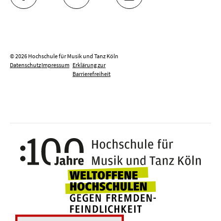
FACEBOOK
YOUTUBE
INSTAGRAM
© 2026 Hochschule für Musik und Tanz Köln
Datenschutz
Impressum
Erklärung zur
Barrierefreiheit
100 J
Weltoffene Hochsc