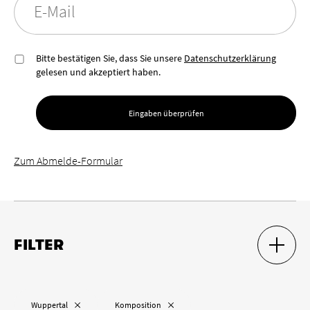
E-Mail
Bitte bestätigen Sie, dass Sie unsere
Datenschutzerklärung
gelesen und akzeptiert haben.
Eingaben überprüfen
Zum Abmelde-Formular
FILTER
SUCH-F
SUCH-F
Ort
„
“ entfernen
„
“ entfernen
Wuppertal
Komposition