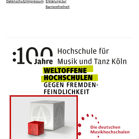
Datenschutz
Impressum
Erklärung zur
Barrierefreiheit
100 J
Weltoffene Hochsc
Die 