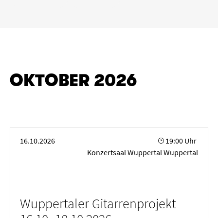
„
“ entfernen
Köln
Wuppertal
Aachen
Zeitraum
OKTOBER 2026
von
bis
LÖSCHEN
ANWENDEN
Wuppertaler Gitarrenprojekt 16.10.-18.10.2026
16.10.2026
19:00 Uhr
Konzertsaal Wuppertal Wuppertal
Genre
Alte Musik
Big Band
Bläserkammermusik
Wuppertaler Gitarrenprojekt
„
“ entfernen
Chorkonzert
Festival
Jazz
Kammermusik