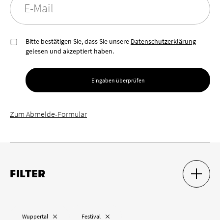
E-Mail
Bitte bestätigen Sie, dass Sie unsere
Datenschutzerklärung
gelesen und akzeptiert haben.
Eingaben überprüfen
Zum Abmelde-Formular
FILTER
SUCH-F
SUCH-F
Ort
„
“ entfernen
„
“ entfernen
Wuppertal
Festival