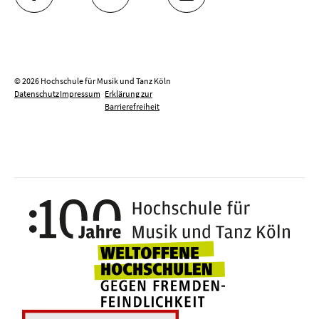
FACEBOOK
YOUTUBE
INSTAGRAM
© 2026 Hochschule für Musik und Tanz Köln
Datenschutz
Impressum
Erklärung zur
Barrierefreiheit
100 J
Weltoffene Hochsc