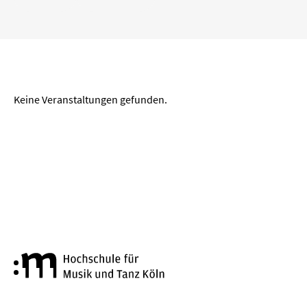
„
“ entfernen
Köln
Wuppertal
Aachen
Zeitraum
Keine Veranstaltungen gefunden.
von
bis
LÖSCHEN
ANWENDEN
Genre
Hochschule für Musik und Tanz
Alte Musik
Big Band
Bläserkammermusik
Chorkonzert
Festival
Jazz
Kammermusik