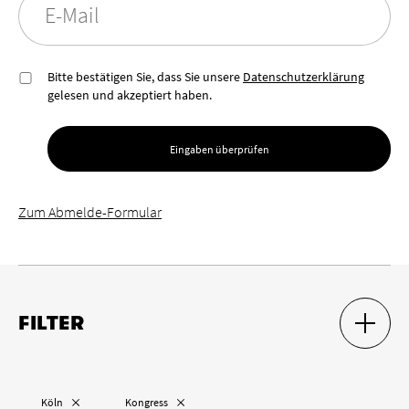
E-Mail
Bitte bestätigen Sie, dass Sie unsere
Datenschutzerklärung
gelesen und akzeptiert haben.
Eingaben überprüfen
Zum Abmelde-Formular
FILTER
SUCH-F
SUCH-F
Ort
„
“ entfernen
„
“ entfernen
Köln
Kongress