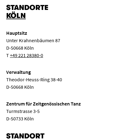
STANDORTE
„
“ entfernen
Kinderkonzert
Klassenabend
Kongress
KÖLN
Elektronische Musik
Konzertexamen
Liederabend
Hauptsitz
Musiktheater
Neue Musik
Orgelkonzert
Unter Krahnenbäumen 87
D-50668 Köln
Pop
Ringvorlesung
Sinfonie
Solo
T
+49 221 28380-0
Streicherkammermusik
Symposium
Tanz
Verwaltung
Theodor-Heuss-Ring 38-40
Weltmusik
Meisterkurs
Semestereröffnung
D-50668 Köln
Seminar
Komposition
Gesprächskonzert
Zentrum für Zeitgenössischen Tanz
Turmstrasse 3-5
Mittagskonzert
Klassenkonzert
Oper
D-50733 Köln
STANDORT