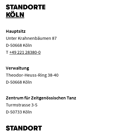
STANDORTE
„
“ entfernen
Kinderkonzert
Klassenabend
Kongress
KÖLN
Elektronische Musik
Konzertexamen
Liederabend
Hauptsitz
Musiktheater
Neue Musik
Orgelkonzert
Unter Krahnenbäumen 87
D-50668 Köln
Pop
Ringvorlesung
Sinfonie
Solo
T
+49 221 28380-0
Streicherkammermusik
Symposium
Tanz
Verwaltung
Theodor-Heuss-Ring 38-40
Weltmusik
Meisterkurs
Semestereröffnung
D-50668 Köln
Seminar
Komposition
Gesprächskonzert
Zentrum für Zeitgenössischen Tanz
Turmstrasse 3-5
Mittagskonzert
Klassenkonzert
Oper
D-50733 Köln
STANDORT