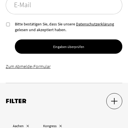
E-Mail
Bitte bestätigen Sie, dass Sie unsere
Datenschutzerklärung
gelesen und akzeptiert haben.
Eingaben überprüfen
Zum Abmelde-Formular
FILTER
SUCH-F
SUCH-F
Ort
„
“ entfernen
„
“ entfernen
Aachen
Kongress