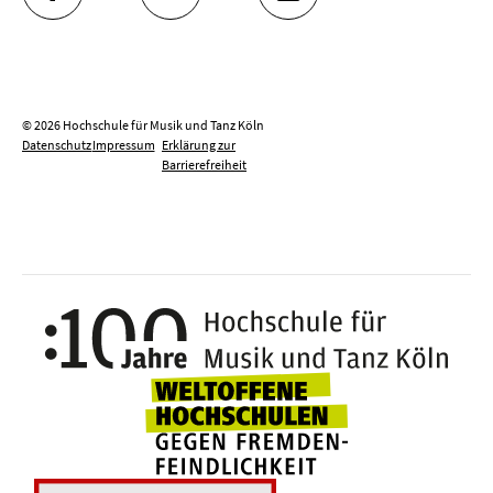
FACEBOOK
YOUTUBE
INSTAGRAM
© 2026 Hochschule für Musik und Tanz Köln
Datenschutz
Impressum
Erklärung zur
Barrierefreiheit
100 J
Weltoffene Hochsc