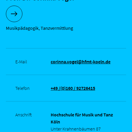
MEHR ZU PROF. DR. CORINNA VOGEL
Musik­pädagogik, Tanz­vermittlung
E-Mail
corinna.vogel@hfmt-koeln.de
Telefon
+49 /(0)160 / 92726415
Anschrift
Hochschule für Musik und Tanz
Köln
Unter Krahnenbäumen 87