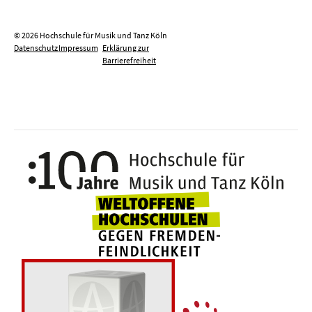
© 2026 Hochschule für Musik und Tanz Köln
Datenschutz
Impressum
Erklärung zur
Barrierefreiheit
100 J
Weltoffene Hochsc
Die 