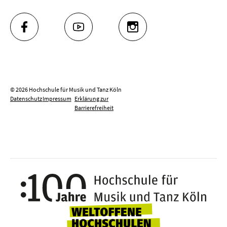
FACEBOOK
YOUTUBE
INSTAGRAM
© 2026 Hochschule für Musik und Tanz Köln
Datenschutz
Impressum
Erklärung zur
Barrierefreiheit
100 J
Weltoffene Hochsc