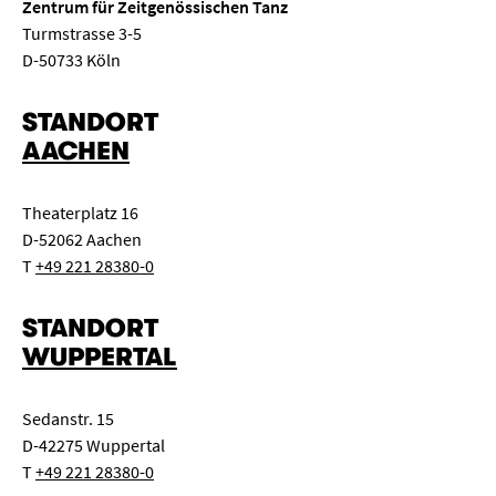
Zentrum für Zeitgenössischen Tanz
2.) Ein Satz von einem Bratschenkonzert von Béla Bartók,
Turmstrasse 3-5
William Walton oder Paul Hindemith.
D-50733 Köln
STANDORT
Die Teilnehmer*innen werden gebeten, sich selbst um Ihre
AACHEN
Klavierbegleitung zu kümmern.
Theaterplatz 16
D-52062 Aachen
T
+49 221 28380-0
STANDORT
WUPPERTAL
Sedanstr. 15
D-42275 Wuppertal
T
+49 221 28380-0