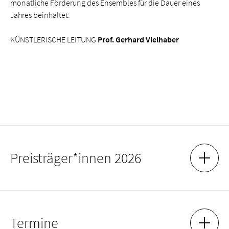
monatliche Förderung des Ensembles für die Dauer eines
Jahres beinhaltet.
KÜNSTLERISCHE LEITUNG
Prof. Gerhard Vielhaber
Preisträger*innen 2026
AKKOR
AKKOR
1. PREIS
Termine
ELAN Saxophonquartett
AKKOR
AKKOR