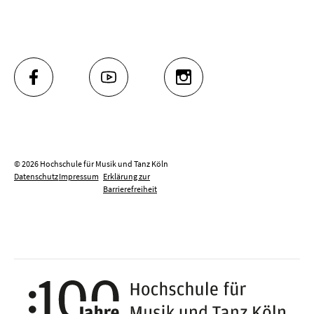
FACEBOOK
YOUTUBE
INSTAGRAM
© 2026 Hochschule für Musik und Tanz Köln
Datenschutz
Impressum
Erklärung zur
Barrierefreiheit
100 J