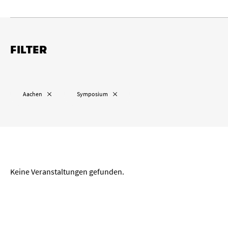
FILTER
Ort
„
“ entfernen
„
“ entfernen
Aachen
Symposium
„
“ entfernen
Köln
Wuppertal
Aachen
Zeitraum
Keine Veranstaltungen gefunden.
von
bis