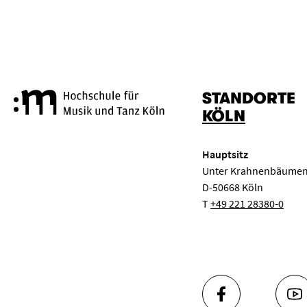
LÖSCHEN
ANWENDEN
STANDORTE
Hochschule für Musik und Tanz
KÖLN
Hauptsitz
Unter Krahnenbäumen
D-50668 Köln
T
+49 221 28380-0
FACEBOOK
YO