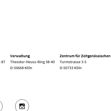
Gesprächskonzert
Mittagskon
 Köln
Verwaltung
Zentrum für Zeitgenössischen
 87
Theodor-Heuss-Ring 38-40
Turmstrasse 3-5
D-50668 Köln
D-50733 Köln
UTUBE
INSTAGRAM