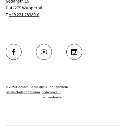
Sedanstr. 15
D-42275 Wuppertal
T
+49 221 28380-0
FACEBOOK
YOUTUBE
INSTAGRAM
© 2026 Hochschule für Musik und Tanz Köln
Datenschutz
Impressum
Erklärung zur
Barrierefreiheit