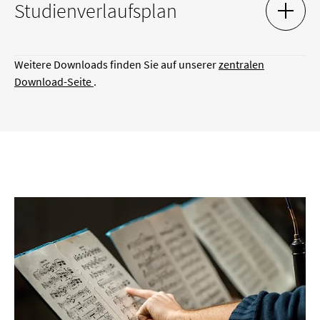
Studien­verlaufs­plan
AKKOR
AKKOR
Studien­verlaufs­plan MM Dirigieren - Orchester
Weitere Downloads finden Sie auf unserer
zentralen
Download-Seite
.