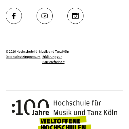
FACEBOOK
YOUTUBE
INSTAGRAM
© 2026 Hochschule für Musik und Tanz Köln
Datenschutz
Impressum
Erklärung zur
Barrierefreiheit
100 J
Weltoffene Hochsc