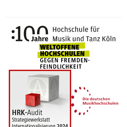
100 J
Weltoffene Hochsc
Die 