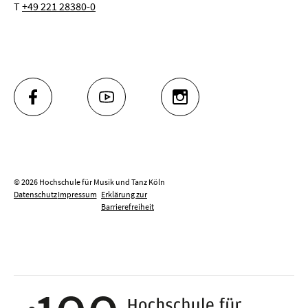
T
+49 221 28380-0
FACEBOOK
YOUTUBE
INSTAGRAM
© 2026 Hochschule für Musik und Tanz Köln
Datenschutz
Impressum
Erklärung zur
Barrierefreiheit
100 J