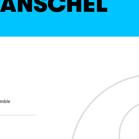
HANSCHEL
emble