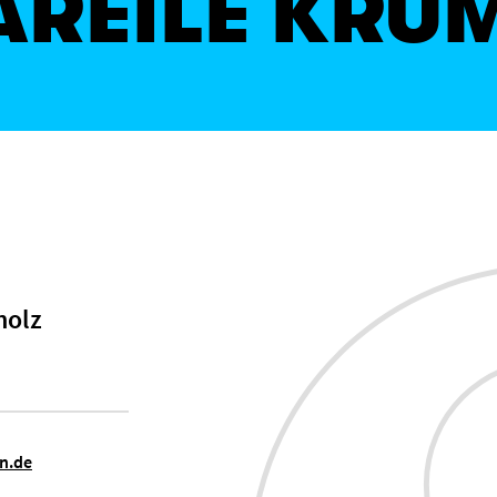
AREILE KRU
holz
n.de