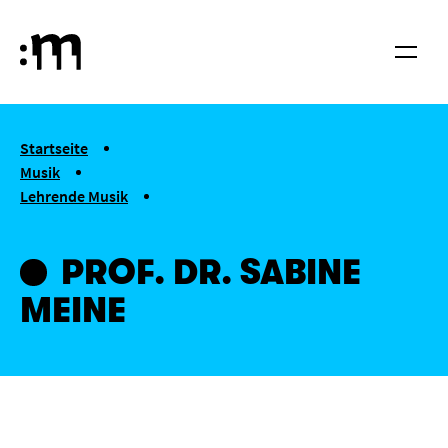
Springe zum Haupt-Inhalt
Hochschule für Musik und Tanz Köln
Menü
You are here:
Startseite
Musik
Lehrende Musik
Prof. Dr. Sabine Meine
PROF. DR. SABINE
MEINE