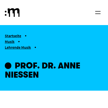
Springe zum Haupt-Inhalt
Hochschule für Musik und Tanz Köln
Menü
You are here:
Startseite
Musik
Lehrende Musik
Prof. Dr. Anne Niessen
PROF. DR. ANNE
NIESSEN