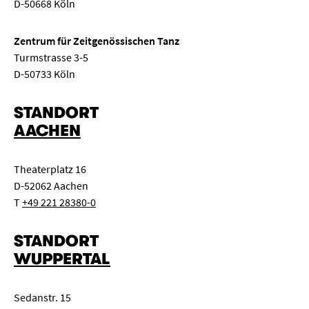
D-50668 Köln
2001 und 2005
Finalistin beim Wettbewerb für Musik der Gesellschaft zur
Zentrum für Zeitgenössischen Tanz
Förderung westfälischer Kulturarbeit e.V. (GWK)
Turmstrasse 3-5
D-50733 Köln
2000
1. Bundespreisträgerin beim Wettbewerb „Jugend musiziert“
STANDORT
in der Kategorie Zupf­instrumente/Mandoline Solo, Altersstufe
AACHEN
VI
Theaterplatz 16
1998
D-52062 Aachen
1. Platz beim Albin-Dotzauer-Wettbewerb für Mandoline Solo
T
+49 221 28380-0
1998 in Schweinfurt
STANDORT
Stipendien
WUPPERTAL
seit 2020
Sedanstr. 15
Konzertstipendium mit dem Kammerorchester Chordofonia