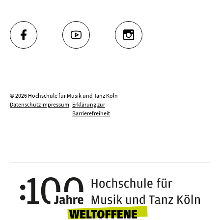
FACEBOOK
YOUTUBE
INSTAGRAM
© 2026 Hochschule für Musik und Tanz Köln
Datenschutz
Impressum
Erklärung zur
Barrierefreiheit
100 J
Weltoffene Hochsc