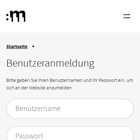
Springe zum Haupt-Inhalt
Hochschule für Musik und Tanz Köln
Menü
You are here:
Startseite
Login
Benutzeranmeldung
Bitte geben Sie Ihren Benutzernamen und Ihr Passwort ein, um
sich an der Website anzumelden.
Benutzername
Passwort