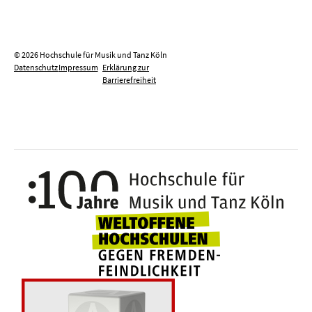
© 2026 Hochschule für Musik und Tanz Köln
Datenschutz
Impressum
Erklärung zur
Barrierefreiheit
100 J
Weltoffene Hochsc