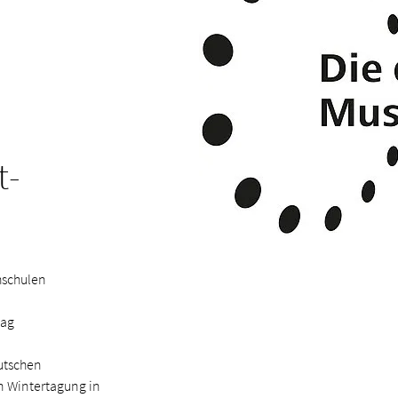
t­
hschulen
tag
utschen
en Wintertagung in