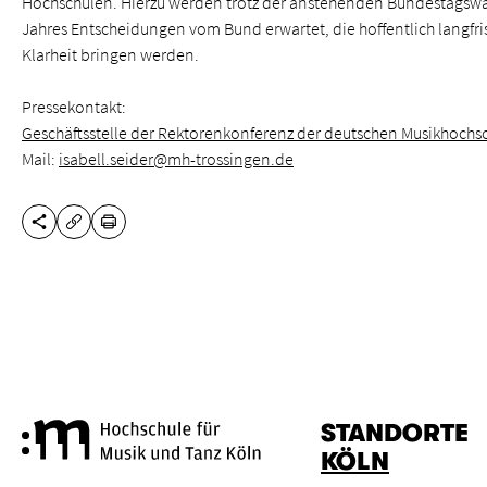
Hochschulen. Hierzu werden trotz der anstehenden Bundestagswa
Jahres Entscheidungen vom Bund erwartet, die hoffentlich langfris
Klarheit bringen werden.
Pressekontakt:
Geschäftsstelle der Rektorenkonferenz der deutschen Musikhochs
Mail:
isabell.seider@mh-trossingen.de
DIESE SEITE TEILEN
DRUCKEN
URL KOPIEREN
STANDORTE
Hochschule für Musik und Tanz
KÖLN