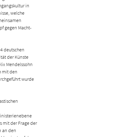
mgangskultur in
isse, welche
emeinsamen
mpf gegen Macht­
24 deutschen
ität der Künste
Felix Mendelssohn
h mit den
urchgeführt wurde
astischen
ministerienebene
 mit der Frage der
n an den