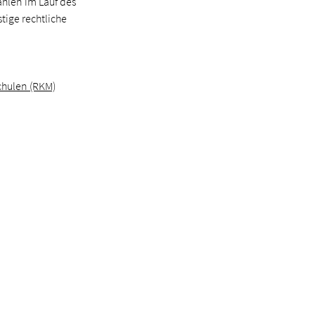
hlen im Lauf des
tige rechtliche
chulen (RKM)
 Köln