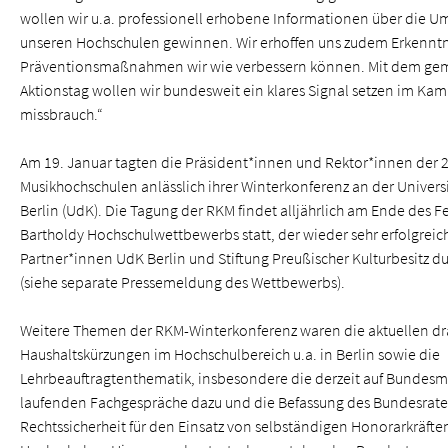
wollen wir u.a. professionell erhobene Informationen über die U
unseren Hochschulen gewinnen. Wir erhoffen uns zudem Erkenntn
Präventionsmaßnahmen wir wie verbessern können. Mit dem g
Aktionstag wollen wir bundesweit ein klares Signal setzen im Ka
missbrauch.“
Am 19. Januar tagten die Präsident*innen und Rektor*innen der 
Musikhochschulen anlässlich ihrer Winterkonferenz an der Univers
Berlin (UdK). Die Tagung der RKM findet alljährlich am Ende des 
Bartholdy Hochschulwettbewerbs statt, der wieder sehr erfolgreic
Partner*innen UdK Berlin und Stiftung Preußischer Kulturbesitz d
(siehe separate Pressemeldung des Wettbewerbs).
Weitere Themen der RKM-Winterkonferenz waren die aktuellen dr
Haushaltskürzungen im Hochschulbereich u.a. in Berlin sowie die
Lehrbeauftragtenthematik, insbesondere die derzeit auf Bundes
laufenden Fachgespräche dazu und die Befassung des Bundesrates
Rechtssicherheit für den Einsatz von selbständigen Honorarkräfte