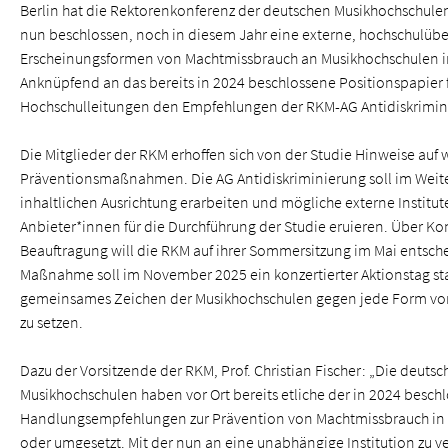
Berlin hat die Rektorenkonferenz der deutschen Musikhochschule
nun beschlossen, noch in diesem Jahr eine externe, hochschulübe
Erscheinungsformen von Macht­missbrauch an Musikhochschulen in
Anknüpfend an das bereits in 2024 beschlossene Positionspapier 
Hochschulleitungen den Empfehlungen der RKM-AG Antidiskrimin
Die Mitglieder der RKM erhoffen sich von der Studie Hinweise auf
Präventionsmaßnahmen. Die AG Antidiskriminierung soll im Weite
inhaltlichen Ausrichtung erarbeiten und mögliche externe Institut
Anbieter*innen für die Durchführung der Studie eruieren. Über K
Beauftragung will die RKM auf ihrer Sommersitzung im Mai entsche
Maßnahme soll im November 2025 ein konzertierter Aktionstag st
gemeinsames Zeichen der Musikhochschulen gegen jede Form vo
zu setzen.
Dazu der Vorsitzende der RKM, Prof. Christian Fischer: „Die deuts
Musikhochschulen haben vor Ort bereits etliche der in 2024 besch
Handlungsempfehlungen zur Prävention von Macht­missbrauch i
oder umgesetzt. Mit der nun an eine unabhängige Institution zu 