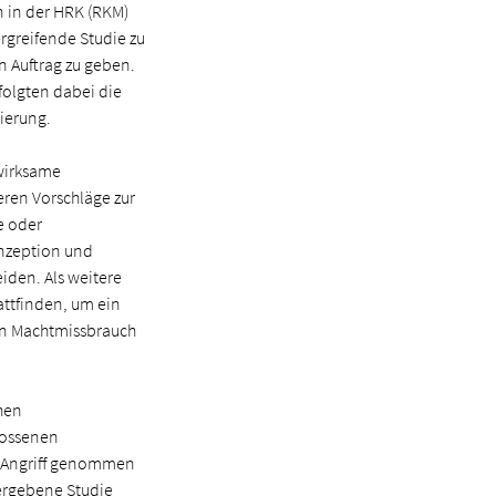
n in der HRK (RKM)
rgreifende Studie zu
 Auftrag zu geben.
folgten dabei die
ierung.
 wirksame
ren Vorschläge zur
e oder
onzeption und
iden. Als weitere
attfinden, um ein
n Macht­missbrauch
chen
lossenen
n Angriff genommen
vergebene Studie