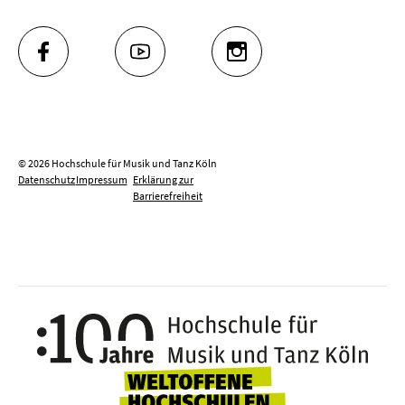
FACEBOOK
YOUTUBE
INSTAGRAM
© 2026 Hochschule für Musik und Tanz Köln
Datenschutz
Impressum
Erklärung zur
Barrierefreiheit
100 J
Weltoffene Hochsc