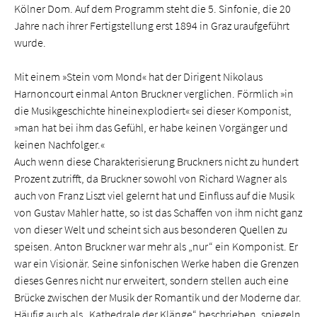
Kölner Dom. Auf dem Programm steht die 5. Sinfonie, die 20
Jahre nach ihrer Fertigstellung erst 1894 in Graz uraufgeführt
wurde.
Mit einem »Stein vom Mond« hat der Dirigent Nikolaus
Harnoncourt einmal Anton Bruckner verglichen. Förmlich »in
die Musikgeschichte hineinexplodiert« sei dieser Komponist,
»man hat bei ihm das Gefühl, er habe keinen Vorgänger und
keinen Nachfolger.«
Auch wenn diese Charakterisierung Bruckners nicht zu hundert
Prozent zutrifft, da Bruckner sowohl von Richard Wagner als
auch von Franz Liszt viel gelernt hat und Einfluss auf die Musik
von Gustav Mahler hatte, so ist das Schaffen von ihm nicht ganz
von dieser Welt und scheint sich aus besonderen Quellen zu
speisen. Anton Bruckner war mehr als „nur“ ein Komponist. Er
war ein Visionär. Seine sinfonischen Werke haben die Grenzen
dieses Genres nicht nur erweitert, sondern stellen auch eine
Brücke zwischen der Musik der Romantik und der Moderne dar.
Häufig auch als „Kathedrale der Klänge“ beschrieben, spiegeln