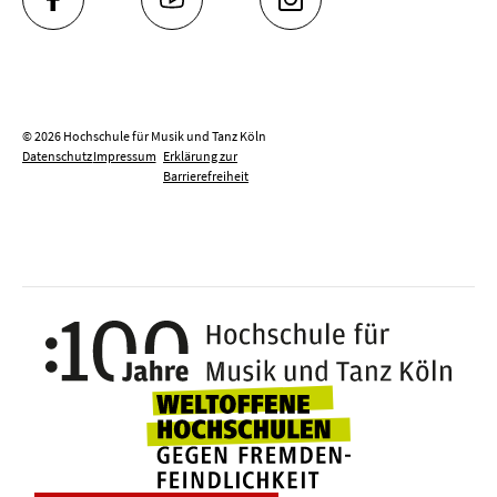
FACEBOOK
YOUTUBE
INSTAGRAM
© 2026 Hochschule für Musik und Tanz Köln
Datenschutz
Impressum
Erklärung zur
Barrierefreiheit
100 J
Weltoffene Hochsc