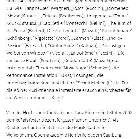
den USA. Unter seinen Inszenierungen befinden sich Werke
u.a. wie "Tannhäuser" (Wagner), „Tosca“(Puccini), „Idomeneo“
(Mozart/Strauss), „Fidelio“(Beethoven), „Iphigenie auf Tauris“
(Gluck/Strauss), „I Capuleti e i Montecchi“ (Bellini), „The Turn of
the Screw“(Britten),„Die Zauberflöte“ (Mozart), "Pierrot lunaire"
(Schönberg), "Rigoletto" (Verdi), „Carmen“ (Bizet), „The Io-
Passion“ (Birtwistle), "Gräfin Mariza" (Kalman), „Die lustigen
Weiber von Windsor“ (Nicolai), „La Bohème“ (Puccini), "Die
verkaufte Braut" (Smetana), „Così fan tutte“ (Mozart), das
Instrumentale Theaterwerk "Missa Nigra" (Schenker), die
Performance-Installation "SOLO/ Lösungen", die
interdisziplinäre Kunstinstallation "Schnittstellen (I)" etc. Für
die Kölner Musiktriennale inszenierte er auch ein Orchester für
ein Werk von Mauricio Kagel.
Von der Hochschule für Musik und Tanz Köln erhielt Klöter 2008
den Ruf als fester Dozent für „Szenischen Unterricht“. Als
Gastdozent unterrichtet er an der Musikakademie
Weikersheim, Opernakademie Henfenfeld, dem Saarburg