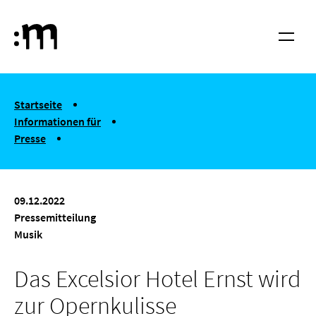
Springe zum Haupt-Inhalt
Hochschule für Musik und Tanz Köln
Menü
You are here:
Startseite
Informationen für
Presse
Das Excelsior Hotel Ernst wird zur Opernkulisse
09.12.2022
Presse­mitteilung
Musik
Das Excelsior Hotel Ernst wird
zur Opernkulisse