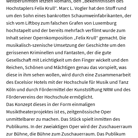
weltberühmten letzten Romans, den „Bekenntnissen des
Hochstaplers Felix Krull“. Marc L. Vogler hat den Stoff rund
um den Sohn eines bankrotten Schaumweinfabrikanten, der
sich vom Liftboy zum falschen Grafen von Luxemburg
hochstapelt und der bereits mehrfach verfilmt wurde zum
Inhalt seiner Opernkomposition „Felix Krull“ gemacht. Die
musikalisch-szenische Umsetzung der Geschichte um den
gerissenen Kriminellen und Fantasten, der die gute
Gesellschaft mit Leichtigkeit um den Finger wickelt und den
Reichen, Schönen und Mächtigen genau das vorspielt, was
diese in ihm sehen wollen, wird durch eine Zusammen­arbeit
des Excelsior Hotels mit der Hochschule für Musik und Tanz
Köln und durch Fördermittel der Kunststiftung NRW und des
Fördervereins der Hochschule ermöglicht.
Das Konzept dieses in der Form einmaligen
Musiktheaterprojektes ist es, zeitgenössische Oper
unmittelbarer zu machen. Das Stück spielt inmitten des
Publikums. In der zweiaktigen Oper wird der Zuschauerraum
zur Bühne, die Bühne zum Zuschauerraum. Das Publikum