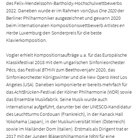
des Felix-Mendelssohn-Bartholdy-Hochschulwettbewerbs
2022. Daneben wurde er im Rahmen von
Opus One 2020
der
Berliner Philharmoniker ausgezeichnet und gewann 2020
beim internationalen Kompositions­wettbewerb
Artistes en
Herbe
Luxemburg den Sonderpreis für die beste
Klavierkomposition.
Vogler erhielt Kompositionsaufträge u.a. für das Europäische
Klassikfestival 2018 mit dem ungarischen Sinfonieorchester
Pécs, das Festival
BTHVN
zum Beethovenjahr 2020, das
Sinfonieorchester Königswinter und die
New Opera West
Los
Angeles (USA). Daneben komponierte er bereits mehrfach für
das
AchtBrücken
-Festival der Kölner Philharmonie (WDR) sowie
das Ensemble Musikfabrik. Seine Musik wurde auch
international aufgeführt, darunter bei der UNESCO-Kandidatur
des Leuchtturms Cordouan (Frankreich), in der Kanack Hall
Yokohama (Japan), in der Musikuniversität Wien (Österreich)
sowie im Mailänder Dom (Italien). Erstmals als Dirigent trat er
2017 mit der Jungen Bläserphilharmonie NRW für eine