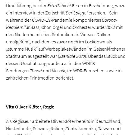
Uraufführung bei der
ExtraSchicht
Essen in Erscheinung, wozu
ein Interview in der Zeitschrift
Der Spiegel
erschien. Sein
während der COVID-19-Pandemie komponiertes
Corona-
Requiem
für Bass, Chor, Orgel und Orchester wurde 2022 mit
den Niederrheinischen Sinfonikern in Viersen-Dülken
uraufgeführt, nachdem es zuvor noch im Lockdown als
„stumme Musik“ auf Werbeplakatwänden im Gelsenkirchener
Stadtraum ausgestellt war (
Szeniale 2020
). Über das Stück und
dessen Uraufführung wurde u.a. in den WDR 3-
Sendungen
Tonart
und
Mosaik
, im WDR-Fernsehen sowie in
zahlreichen Printmedien berichtet.
Vita Oliver Klöter, Regie
Als Regisseur arbeitete Oliver Klöter bereits in Deutschland,
Niederlande, Schweiz, Italien, Zentralamerika, Taiwan und