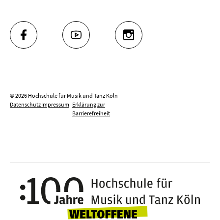
FACEBOOK
YOUTUBE
INSTAGRAM
© 2026 Hochschule für Musik und Tanz Köln
Datenschutz
Impressum
Erklärung zur
Barrierefreiheit
100 J
Weltoffene Hochsc