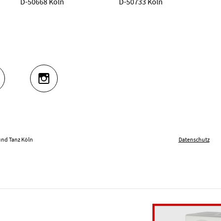
D-50668 Köln
D-50733 Köln
UTUBE
INSTAGRAM
und Tanz Köln
Datenschutz