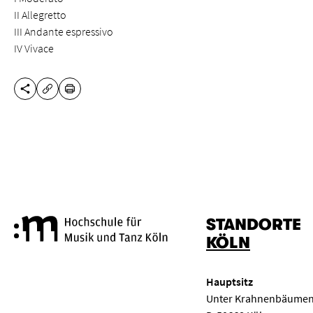
II Allegretto
III Andante espressivo
IV Vivace
DIESE SEITE TEILEN
DRUCKEN
URL KOPIEREN
STANDORTE
Hochschule für Musik und Tanz
KÖLN
Hauptsitz
Unter Krahnenbäumen