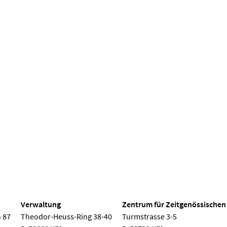
 Köln
Verwaltung
Zentrum für Zeitgenössischen
 87
Theodor-Heuss-Ring 38-40
Turmstrasse 3-5