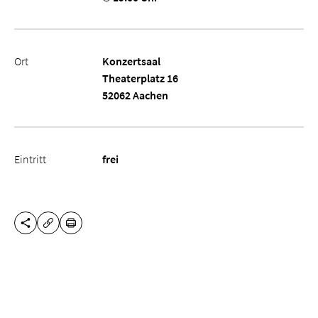
Ort
Konzertsaal
Theaterplatz 16
52062 Aachen
Eintritt
frei
DIESE SEITE TEILEN
DRUCKEN
URL KOPIEREN