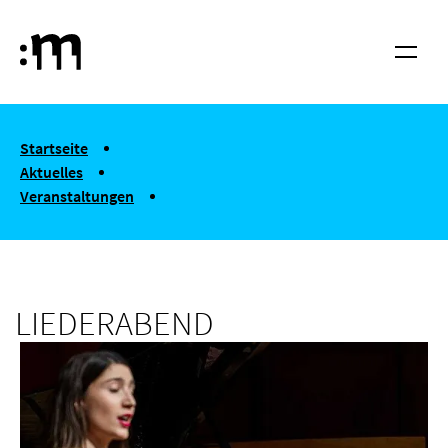
Springe zum Haupt-Inhalt
Hochschule für Musik und Tanz Köln
Menü
You are here:
Startseite
Aktuelles
Veranstaltungen
LIEDERABEND
LIEDERABEND