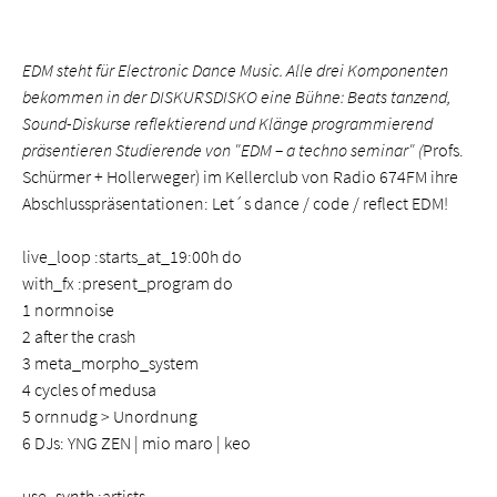
EDM steht für Electronic Dance Music. Alle drei Komponenten
bekommen in der DISKURSDISKO eine Bühne: Beats tanzend,
Sound-Diskurse reflektierend und Klänge programmierend
präsentieren Studierende von "EDM – a techno seminar" (
Profs.
Schürmer + Hollerweger) im Kellerclub von Radio 674FM ihre
Abschlusspräsentationen: Let´s dance / code / reflect EDM!
live_loop :starts_at_19:00h do
with_fx :present_program do
1 normnoise
2 after the crash
3 meta_morpho_system
4 cycles of medusa
5 ornnudg > Unordnung
6 DJs: YNG ZEN | mio maro | keo
use_synth :artists