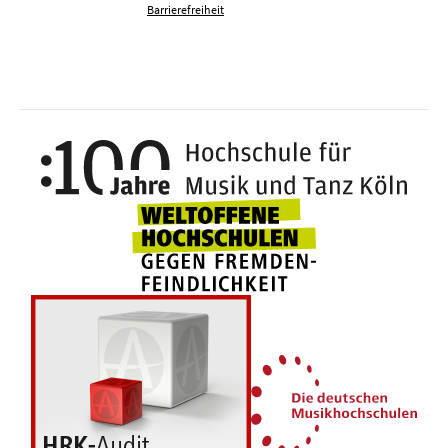
Barrierefreiheit
100 J
Weltoffene Hochsc
Die 