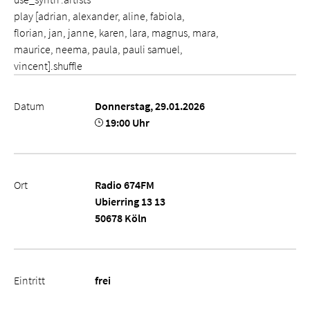
play [adrian, alexander, aline, fabiola,
florian, jan, janne, karen, lara, magnus, mara,
maurice, neema, paula, pauli samuel,
vincent].shuffle
Datum
Donnerstag, 29.01.2026
19:00 Uhr
Ort
Radio 674FM
Ubierring 13 13
50678 Köln
Eintritt
frei