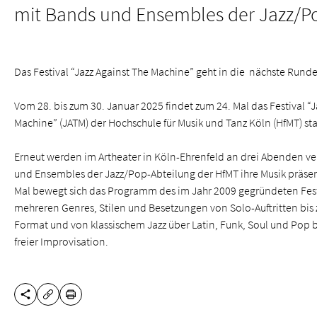
mit Bands und Ensembles der Jazz/P
Das Festival “Jazz Against The Machine” geht in die nächste Runde
Vom 28. bis zum 30. Januar 2025 findet zum 24. Mal das Festival “J
Machine” (JATM) der Hochschule für Musik und Tanz Köln (HfMT) sta
Erneut werden im Artheater in Köln-Ehrenfeld an drei Abenden v
und Ensembles der Jazz/Pop-Abteilung der HfMT ihre Musik präsen
Mal bewegt sich das Programm des im Jahr 2009 gegründeten Fest
mehreren Genres, Stilen und Besetzungen von Solo-Auftritten bi
Format und von klassischem Jazz über Latin, Funk, Soul und Pop b
freier Improvisation.
DIESE SEITE TEILEN
DRUCKEN
URL KOPIEREN