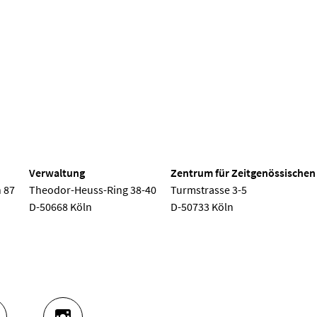
 Köln
Verwaltung
Zentrum für Zeitgenössischen
 87
Theodor-Heuss-Ring 38-40
Turmstrasse 3-5
D-50668 Köln
D-50733 Köln