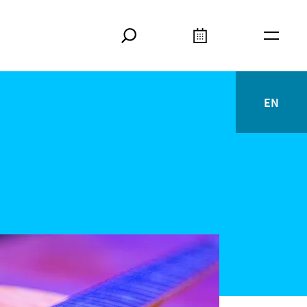
Suche
Kalender
Meta
EN
English