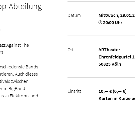
op-Abteilung
Datum
Mittwoch, 29.01.
20:00 Uhr
!
azz Against The
Ort
ARTheater
tt.
Ehrenfeldgürtel 1
50823 Köln
erschiedenste Bands
tieren. Auch dieses
ivals zwischen
s zum BigBand-
Eintritt
10,— € (6,— €)
is zu Elektronik und
Karten in Kürze b