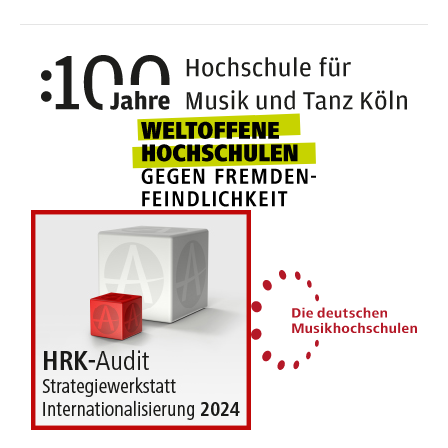
100 J
Weltoffene Hochsc
Die 