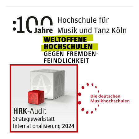
100 J
Weltoffene Hochsc
Die 