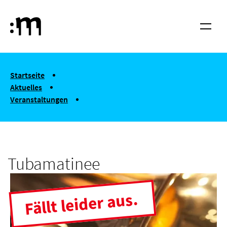
Springe zum Haupt-Inhalt
Hochschule für Musik und Tanz Köln
Menü
You are here:
Startseite
Aktuelles
Veranstaltungen
Tubamatinee
Tubamatinee
Fällt leider aus.