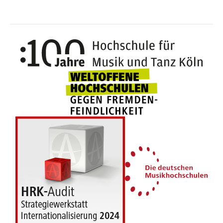
100 J
Weltoffene Hochsc
Die 