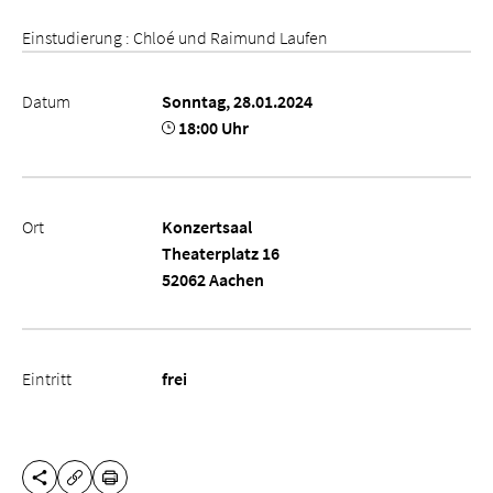
Einstudierung : Chloé und Raimund Laufen
Datum
Sonntag, 28.01.2024
18:00 Uhr
Ort
Konzertsaal
Theaterplatz 16
52062 Aachen
Eintritt
frei
DIESE SEITE TEILEN
DRUCKEN
URL KOPIEREN