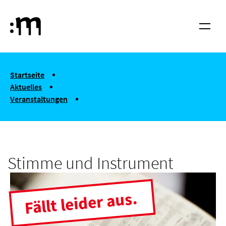
Springe zum Haupt-Inhalt
Hochschule für Musik und Tanz Köln
Menü
You are here:
Startseite
Aktuelles
Veranstaltungen
Stimme und Instrument
Stimme und Instrument
Fällt leider aus.