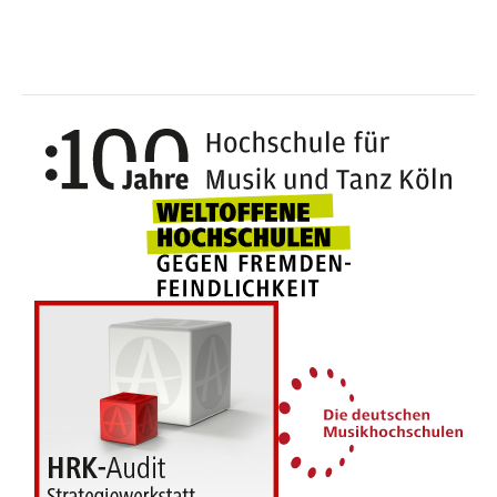
100 J
Weltoffene Hochsc
Die 