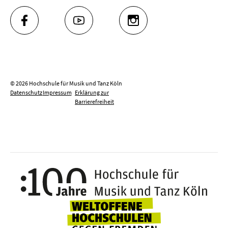
FACEBOOK
YOUTUBE
INSTAGRAM
© 2026 Hochschule für Musik und Tanz Köln
Datenschutz
Impressum
Erklärung zur
Barrierefreiheit
100 J
Weltoffene Hochsc