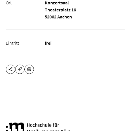
Ort
Konzertsaal
Theaterplatz 16
52062 Aachen
Eintritt
frei
DIESE SEITE TEILEN
DRUCKEN
URL KOPIEREN
Hochschule für Musik und Tanz