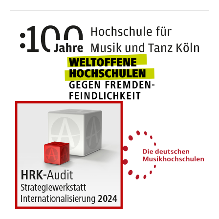
100 J
Weltoffene Hochsc
Die 