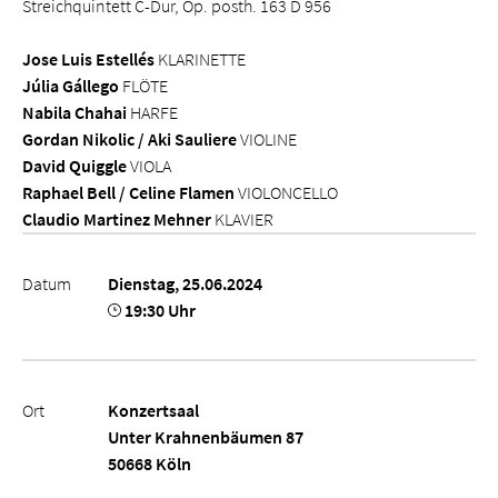
Streichquintett C-Dur, Op. posth. 163 D 956
Jose Luis Estellés
KLARINETTE
Júlia Gállego
FLÖTE
Nabila Chahai
HARFE
Gordan Nikolic / Aki Sauliere
VIOLINE
David Quiggle
VIOLA
Raphael Bell / Celine Flamen
VIOLONCELLO
Claudio Martinez Mehner
KLAVIER
Datum
Dienstag, 25.06.2024
19:30 Uhr
Ort
Konzertsaal
Unter Krahnenbäumen 87
50668 Köln