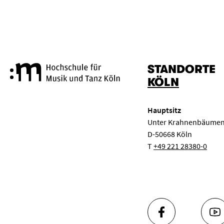
STANDORTE
Hochschule für Musik und Tanz
KÖLN
Hauptsitz
Unter Krahnenbäumen
D-50668 Köln
T
+49 221 28380-0
FACEBOOK
YO