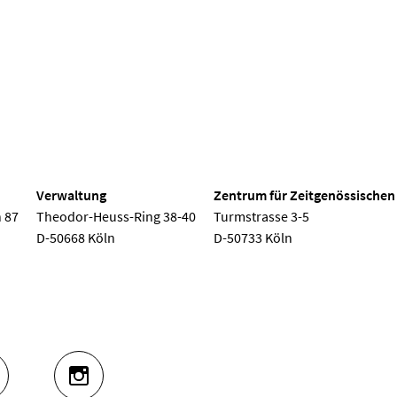
 Köln
Verwaltung
Zentrum für Zeitgenössischen
 87
Theodor-Heuss-Ring 38-40
Turmstrasse 3-5
D-50668 Köln
D-50733 Köln
UTUBE
INSTAGRAM