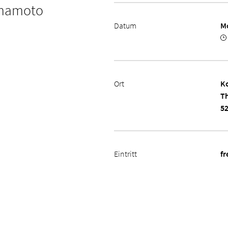
amamoto
Datum
Mo
Ort
Ko
Th
5
Eintritt
fr