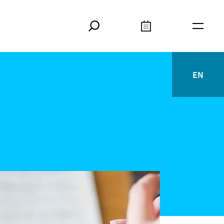
Suche
Kalender
Meta
EN
English