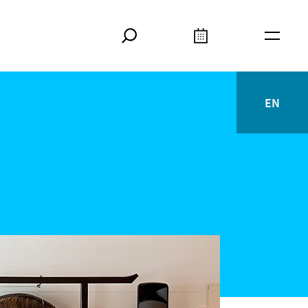
Suche
Kalender
Meta
EN
English