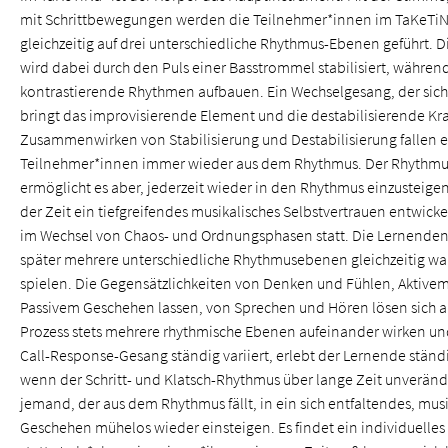
mit Schrittbewegungen werden die Teilnehmer*innen im TaKeTiN
gleichzeitig auf drei unterschiedliche Rhythmus-Ebenen geführt. D
wird dabei durch den Puls einer Basstrommel stabilisiert, während
kontrastierende Rhythmen aufbauen. Ein Wechselgesang, der sich
bringt das improvisierende Element und die destabilisierende Kra
Zusammenwirken von Stabilisierung und Destabilisierung fallen 
Teilnehmer*innen immer wieder aus dem Rhythmus. Der Rhythmu
ermöglicht es aber, jederzeit wieder in den Rhythmus einzusteigen,
der Zeit ein tiefgreifendes musikalisches Selbstvertrauen entwicke
im Wechsel von Chaos- und Ordnungsphasen statt. Die Lernenden
später mehrere unterschiedliche Rhythmusebenen gleichzeitig 
spielen. Die Gegensätzlichkeiten von Denken und Fühlen, Aktiv
Passivem Geschehen lassen, von Sprechen und Hören lösen sich a
Prozess stets mehrere rhythmische Ebenen aufeinander wirken u
Call-Response-Gesang ständig variiert, erlebt der Lernende ständ
wenn der Schritt- und Klatsch-Rhythmus über lange Zeit unverände
jemand, der aus dem Rhythmus fällt, in ein sich entfaltendes, mus
Geschehen mühelos wieder einsteigen. Es findet ein individuelles