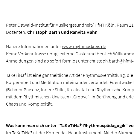
Peter Ostwald-Institut für Musikergesundheit/ HfMT Köln, Raum 1
Dozenten:
Christoph Barth und Ranvita Hahn
Nähere Informationen unter
www.rhythmuskreis.de
Keine Vorkenntnisse nötig, externe Gäste sind Herzlich Willkomm
Anmeldungen sind ab sofort formlos unter
christoph.barth@hfmt
TaKeTiNa® ist eine ganzheitliche Art der Rhythmusvermittlung, di
Körperarbeit und Meditation miteinander verbindet. Es entwickel
(Bühnen)Präsenz, Innere Stille, Kreativität und Rhythmische Ko
mit dem Rhythmischen Urwissen („Groove“) in Berührung und erl
Chaos und Komplexität.
Was kann man sich unter "TaKeTiNa®-Rhythmuspädagogik" vor
Im TaKeTiNa® ist der Körper das Hauptinstrument. Mit der Stimme