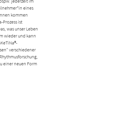
bspw. jederzeit im
eilnehmer*in eines
r*innen kommen
-Prozess ist
Das, was unser Leben
lem wieder und kann
aKeTiNa®-
sen“ verschiedener
 Rhythmusforschung,
zu einer neuen Form