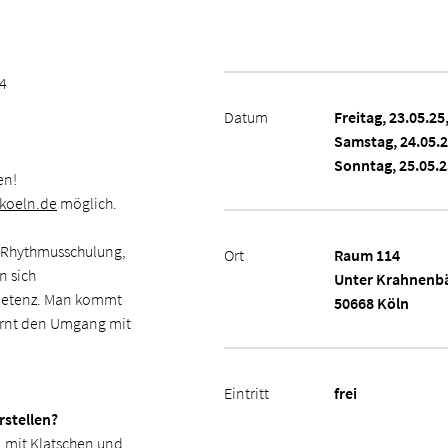
14
Datum
Freitag, 23.05.25
Samstag, 24.05.2
Sonntag, 25.05.2
en!
-koeln.de
möglich.
e Rhythmusschulung,
Ort
Raum 114
n sich
Unter Krahnenb
mpetenz. Man kommt
50668 Köln
ernt den Umgang mit
Eintritt
frei
stellen?
, mit Klatschen und