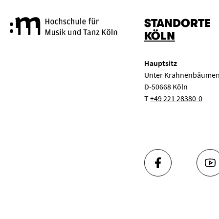
STANDORTE
Hochschule für Musik und Tanz
KÖLN
Hauptsitz
Unter Krahnenbäumen
D-50668 Köln
T
+49 221 28380-0
FACEBOOK
YO