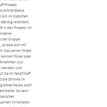
a®-Prozess
ie Schritt-Ebene
 sich im Klatschen
 ständig verändert,
ft in den Prozess. Im
einzelne
s der Gruppe
 so dass sich mit
lt. Das Lernen findet
 können früher oder
wahrnehmen und
em Handeln und
uf. Da im TaKeTiNa®-
nd die Stimme im
ig etwas Neues, auch
rt bleibt. So kann
ikalisches
 Lernen im Kollektiv