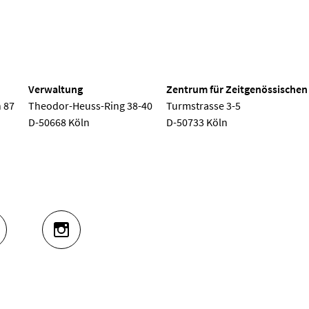
 Köln
Verwaltung
Zentrum für Zeitgenössischen
 87
Theodor-Heuss-Ring 38-40
Turmstrasse 3-5
D-50668 Köln
D-50733 Köln
UTUBE
INSTAGRAM