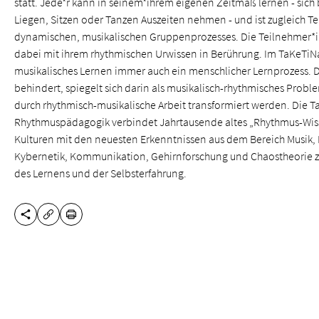
statt. Jede*r kann in seinem*ihrem eigenen Zeitmaß lernen - sich 
Liegen, Sitzen oder Tanzen Auszeiten nehmen - und ist zugleich T
dynamischen, musikalischen Gruppenprozesses. Die Teilnehme
dabei mit ihrem rhythmischen Urwissen in Berührung. Im TaKeTiNa
musikalisches Lernen immer auch ein menschlicher Lernprozess. 
behindert, spiegelt sich darin als musikalisch-rhythmisches Prob
durch rhythmisch-musikalische Arbeit transformiert werden. Die T
Rhythmuspädagogik verbindet Jahrtausende altes „Rhythmus-Wis
Kulturen mit den neuesten Erkenntnissen aus dem Bereich Musik,
Kybernetik, Kommunikation, Gehirnforschung und Chaostheorie 
des Lernens und der Selbsterfahrung.
DIESE SEITE TEILEN
DRUCKEN
URL KOPIEREN